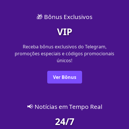
🎁 Bônus Exclusivos
VIP
Receba bônus exclusivos do Telegram,
promoções especiais e códigos promocionais
únicos!
Ver Bônus
📢 Notícias em Tempo Real
24/7