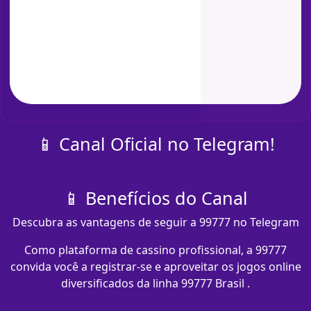
📱 Canal Oficial no Telegram!
📱 Benefícios do Canal
Descubra as vantagens de seguir a 99777 no Telegram
Como plataforma de cassino profissional, a 99777
convida você a registrar-se e aproveitar os jogos online
diversificados da linha 99777 Brasil .