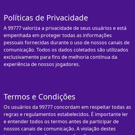
Políticas de Privacidade
A 99777 valoriza a privacidade de seus usuários e está
empenhada em proteger todas as informações
pessoais fornecidas durante o uso de nossos canais de
comunicação. Todos os dados coletados são utilizados
exclusivamente para fins de melhoria contínua da
experiência de nossos jogadores.
Termos e Condições
Os usuários da 99777 concordam em respeitar todas as
regras e regulamentos estabelecidos. É importante ler
e entender todos os termos antes de participar de
nossos canais de comunicação. A violação destes