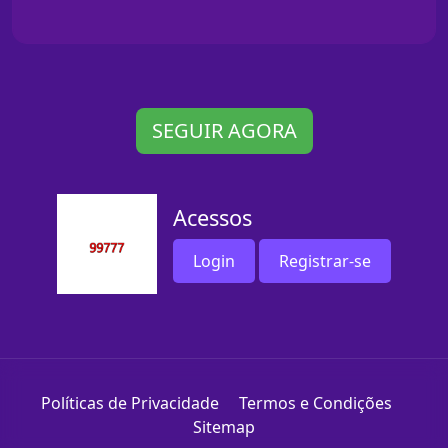
SEGUIR AGORA
Acessos
Login
Registrar-se
Políticas de Privacidade
Termos e Condições
Sitemap