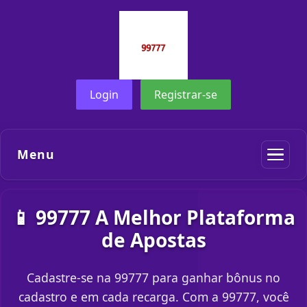
Login
Registrar-se
Menu
📱 99777 A Melhor Plataforma
de Apostas
Cadastre-se na 99777 para ganhar bônus no
cadastro e em cada recarga. Com a 99777, você