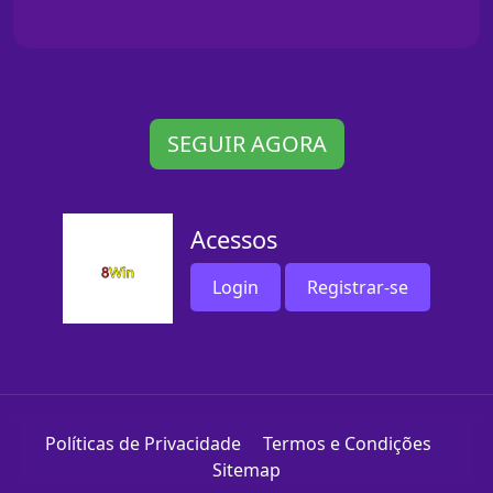
SEGUIR AGORA
Acessos
Login
Registrar-se
Políticas de Privacidade
Termos e Condições
Sitemap