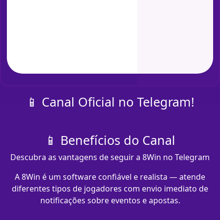
📱 Canal Oficial no Telegram!
📱 Benefícios do Canal
Descubra as vantagens de seguir a 8Win no Telegram
A 8Win é um software confiável e realista — atende
diferentes tipos de jogadores com envio imediato de
notificações sobre eventos e apostas.