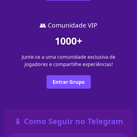
👥 Comunidade VIP
1000+
Junte-se a uma comunidade exclusiva de
jogadores e compartilhe experiências!
Entrar Grupo
📱 Como Seguir no Telegram