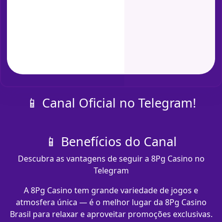
📱 Canal Oficial no Telegram!
📱 Benefícios do Canal
Descubra as vantagens de seguir a 8Pg Casino no
Telegram
A 8Pg Casino tem grande variedade de jogos e
atmosfera única — é o melhor lugar da 8Pg Casino
Brasil para relaxar e aproveitar promoções exclusivas.