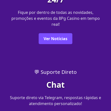
Fique por dentro de todas as novidades,
promoções e eventos da 8Pg Casino em tempo
real!
Ver Notícias
💬 Suporte Direto
Chat
Suporte direto via Telegram, respostas rápidas e
atendimento personalizado!