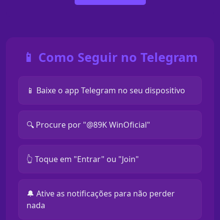
📱 Como Seguir no Telegram
📱 Baixe o app Telegram no seu dispositivo
🔍 Procure por "@89K WinOficial"
👆 Toque em "Entrar" ou "Join"
🔔 Ative as notificações para não perder
nada