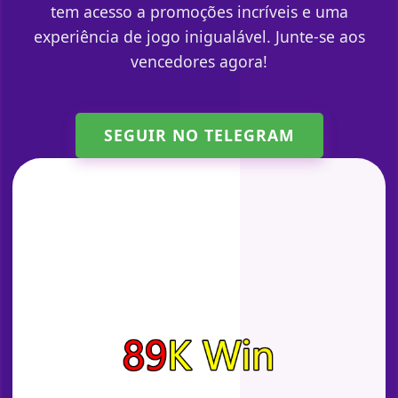
tem acesso a promoções incríveis e uma
experiência de jogo inigualável. Junte-se aos
vencedores agora!
SEGUIR NO TELEGRAM