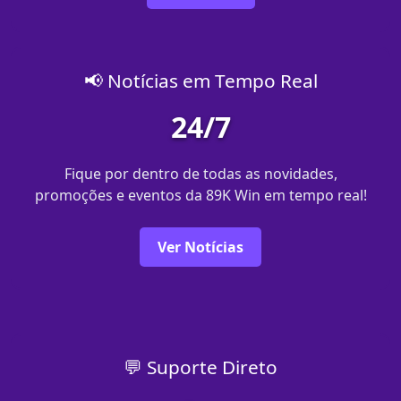
📢 Notícias em Tempo Real
24/7
Fique por dentro de todas as novidades,
promoções e eventos da 89K Win em tempo real!
Ver Notícias
💬 Suporte Direto