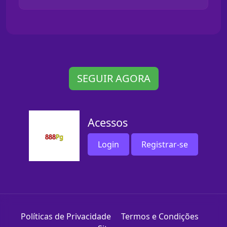
SEGUIR AGORA
Acessos
Login
Registrar-se
Políticas de Privacidade
Termos e Condições