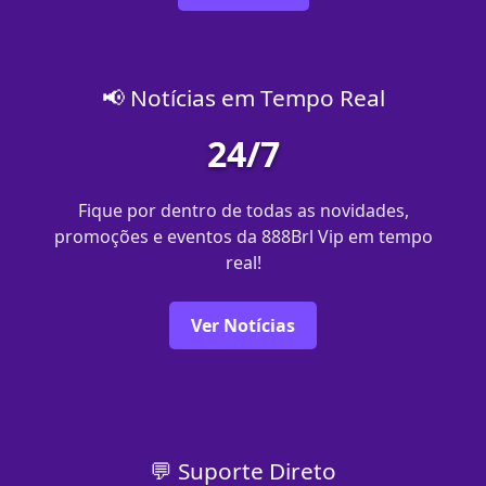
📢 Notícias em Tempo Real
24/7
Fique por dentro de todas as novidades,
promoções e eventos da 888Brl Vip em tempo
real!
Ver Notícias
💬 Suporte Direto