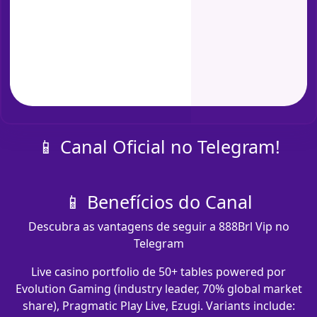
📱 Canal Oficial no Telegram!
📱 Benefícios do Canal
Descubra as vantagens de seguir a 888Brl Vip no
Telegram
Live casino portfolio de 50+ tables powered por
Evolution Gaming (industry leader, 70% global market
share), Pragmatic Play Live, Ezugi. Variants include: