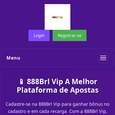
Login
Registrar-se
Menu
📱 888Brl Vip A Melhor
Plataforma de Apostas
Cadastre-se na 888Brl Vip para ganhar bônus no
cadastro e em cada recarga. Com a 888Brl Vip,