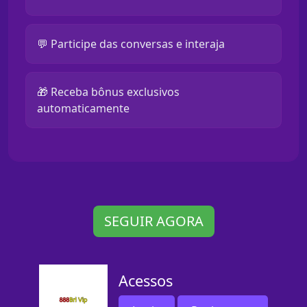
💬 Participe das conversas e interaja
🎁 Receba bônus exclusivos
automaticamente
SEGUIR AGORA
Acessos