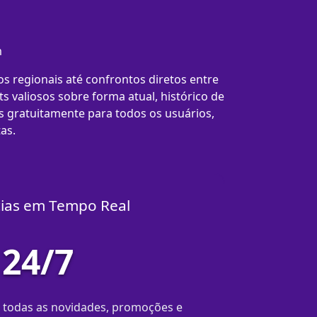
m
s regionais até confrontos diretos entre
s valiosos sobre forma atual, histórico de
as gratuitamente para todos os usuários,
as.
cias em Tempo Real
24/7
e todas as novidades, promoções e