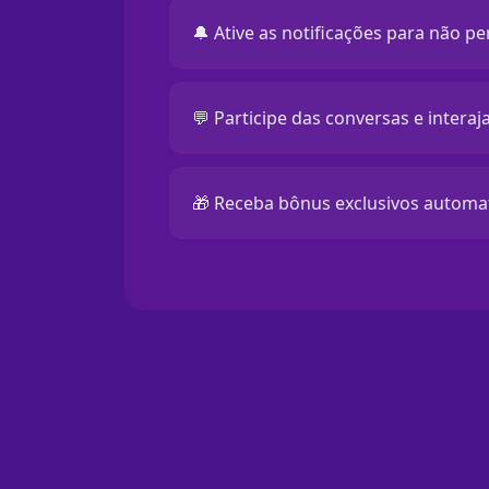
🔔 Ative as notificações para não p
💬 Participe das conversas e interaj
🎁 Receba bônus exclusivos autom