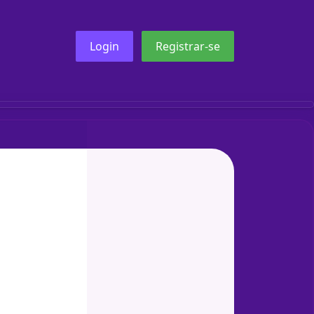
Login
Registrar-se