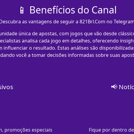
📱 Benefícios do Canal
Descubra as vantagens de seguir a 821Brl.Com no Telegra
nidade única de apostas, com jogos que vão desde clássico
ecialistas analisa cada jogo em detalhes, oferecendo insight
 influenciar o resultado. Estas análises são disponibilizad
udando você a tomar decisões informadas sobre suas apost
sivos
📢 Notí
m, promoções especiais
Fique por dentro d