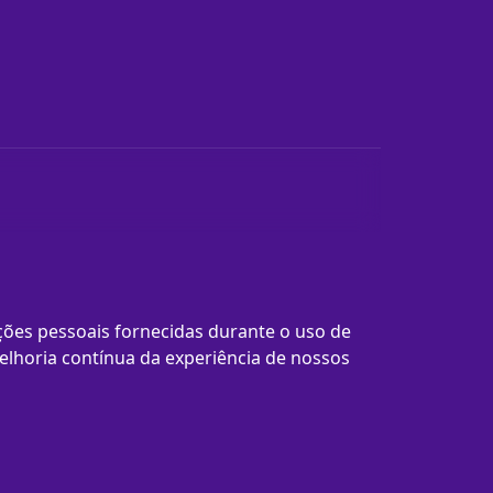
ções pessoais fornecidas durante o uso de
elhoria contínua da experiência de nossos