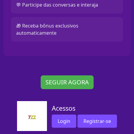
💬 Participe das conversas e interaja
🎁 Receba bônus exclusivos
automaticamente
SEGUIR AGORA
Acessos
Login
Registrar-se