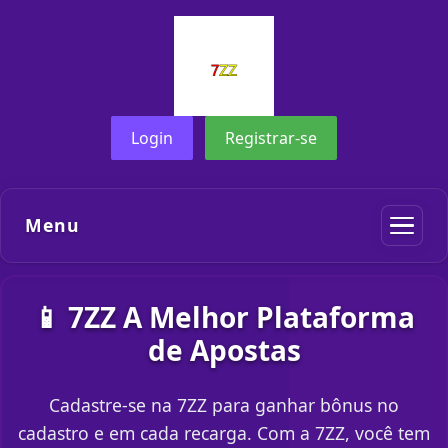
Login
Registrar-se
Menu
📱 7ZZ A Melhor Plataforma
de Apostas
Cadastre-se na 7ZZ para ganhar bônus no
cadastro e em cada recarga. Com a 7ZZ, você tem