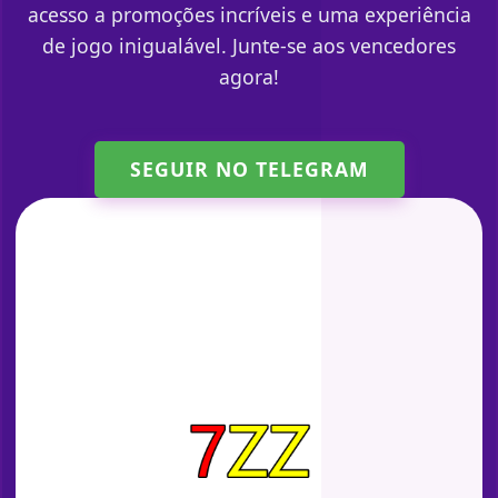
acesso a promoções incríveis e uma experiência
de jogo inigualável. Junte-se aos vencedores
agora!
SEGUIR NO TELEGRAM