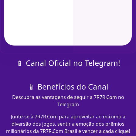
📱 Canal Oficial no Telegram!
📱 Benefícios do Canal
Descubra as vantagens de seguir a 7R7R.Com no
Telegram
Junte-se à 7R7R.Com para aproveitar ao máximo a
diversão dos jogos, sentir a emoção dos prêmios
milionários da 7R7R.Com Brasil e vencer a cada clique!