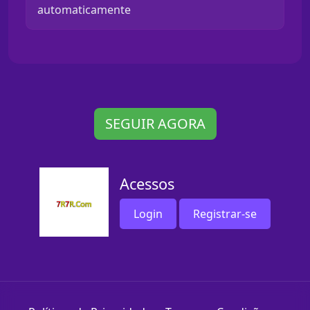
automaticamente
SEGUIR AGORA
Acessos
Login
Registrar-se