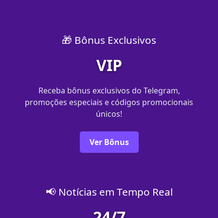
🎁 Bônus Exclusivos
VIP
Receba bônus exclusivos do Telegram,
promoções especiais e códigos promocionais
únicos!
Ver Bônus
📢 Notícias em Tempo Real
24/7