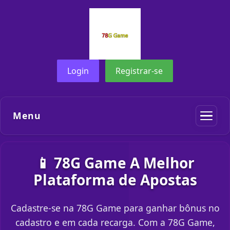
Login
Registrar-se
Menu
📱 78G Game A Melhor
Plataforma de Apostas
Cadastre-se na 78G Game para ganhar bônus no
cadastro e em cada recarga. Com a 78G Game,