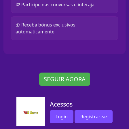
💬 Participe das conversas e interaja
🎁 Receba bônus exclusivos
automaticamente
SEGUIR AGORA
Acessos
Login
Registrar-se