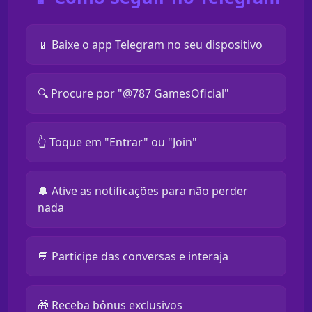
📱 Baixe o app Telegram no seu dispositivo
🔍 Procure por "@787 GamesOficial"
👆 Toque em "Entrar" ou "Join"
🔔 Ative as notificações para não perder
nada
💬 Participe das conversas e interaja
🎁 Receba bônus exclusivos