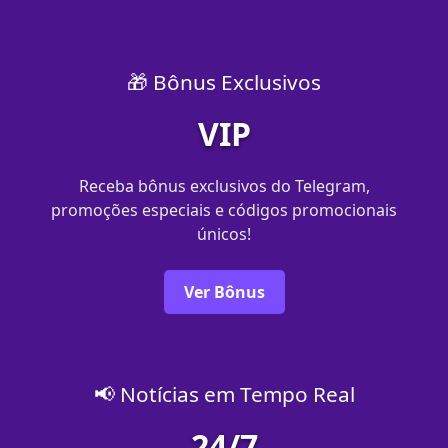
🎁 Bônus Exclusivos
VIP
Receba bônus exclusivos do Telegram,
promoções especiais e códigos promocionais
únicos!
Ver Bônus
📢 Notícias em Tempo Real
24/7