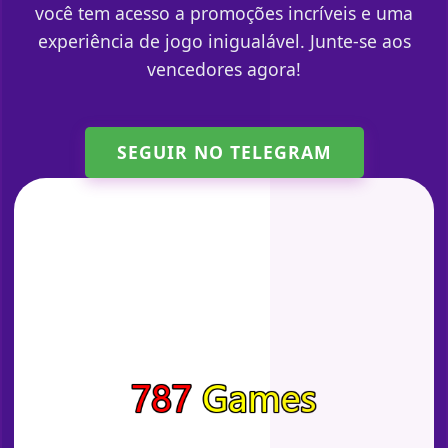
você tem acesso a promoções incríveis e uma
experiência de jogo inigualável. Junte-se aos
vencedores agora!
SEGUIR NO TELEGRAM