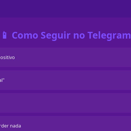
📱 Como Seguir no Telegram
ositivo
al"
erder nada