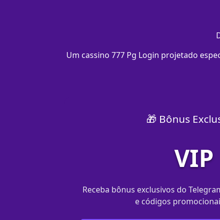
D
Um cassino 777 Pg Login projetado especi
🎁 Bônus Exclu
VIP
Receba bônus exclusivos do Telegra
e códigos promocionai