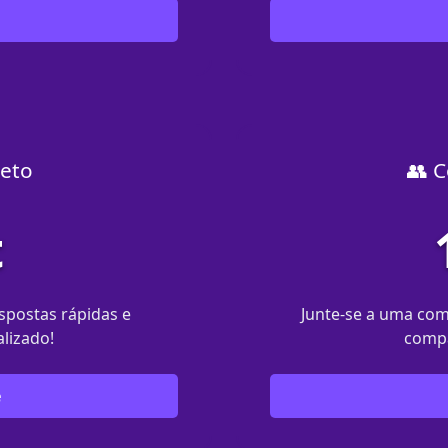
reto
👥 
t
espostas rápidas e
Junte-se a uma com
lizado!
compa
e