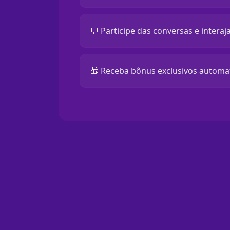
💬 Participe das conversas e interaj
🎁 Receba bônus exclusivos autom