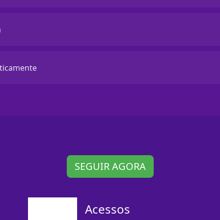
a
aticamente
SEGUIR AGORA
Acessos