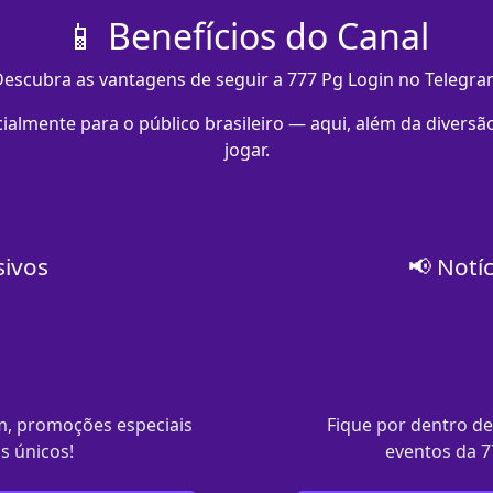
📱 Benefícios do Canal
escubra as vantagens de seguir a 777 Pg Login no Telegr
almente para o público brasileiro — aqui, além da diversã
jogar.
sivos
📢 Notí
m, promoções especiais
Fique por dentro d
s únicos!
eventos da 7