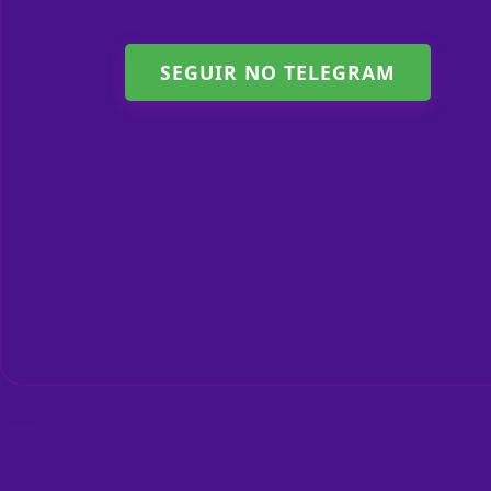
SEGUIR NO TELEGRAM