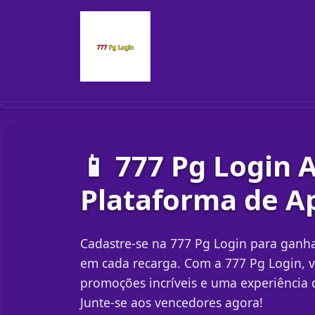
📱 777 Pg Login 
Plataforma de A
Cadastre-se na 777 Pg Login para ganh
em cada recarga. Com a 777 Pg Login, 
promoções incríveis e uma experiência d
Junte-se aos vencedores agora!