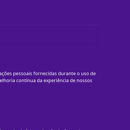
ações pessoais fornecidas durante o uso de
elhoria contínua da experiência de nossos