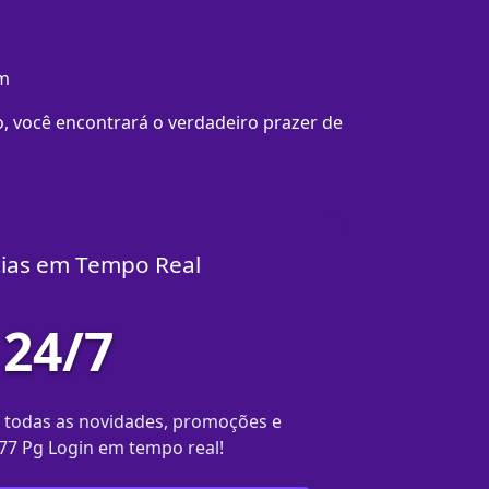
am
o, você encontrará o verdadeiro prazer de
cias em Tempo Real
24/7
e todas as novidades, promoções e
77 Pg Login em tempo real!