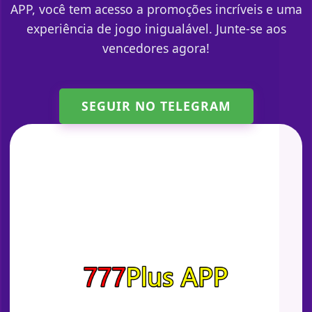
APP, você tem acesso a promoções incríveis e uma
experiência de jogo inigualável. Junte-se aos
vencedores agora!
SEGUIR NO TELEGRAM