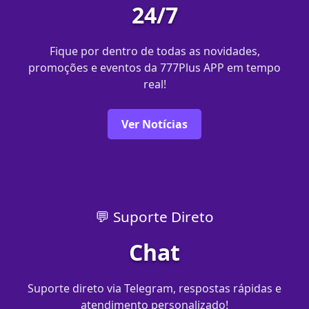
24/7
Fique por dentro de todas as novidades,
promoções e eventos da 777Plus APP em tempo
real!
Ver Notícias
💬 Suporte Direto
Chat
Suporte direto via Telegram, respostas rápidas e
atendimento personalizado!