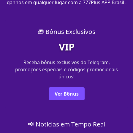
ganhos em qualquer lugar com a 777Plus APP Brasil .
🎁 Bônus Exclusivos
VIP
Receba bônus exclusivos do Telegram,
promoções especiais e códigos promocionais
únicos!
Ver Bônus
📢 Notícias em Tempo Real