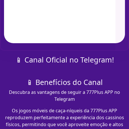
📱 Canal Oficial no Telegram!
📱 Benefícios do Canal
Descubra as vantagens de seguir a 777Plus APP no
Telegram
Os jogos móveis de caça-níqueis da 777Plus APP
reproduzem perfeitamente a experiência dos cassinos
físicos, permitindo que você aproveite emoção e altos