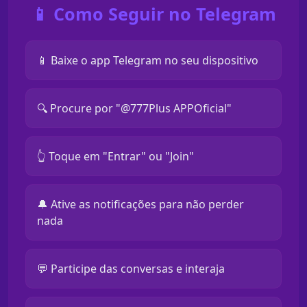
📱 Como Seguir no Telegram
📱 Baixe o app Telegram no seu dispositivo
🔍 Procure por "@777Plus APPOficial"
👆 Toque em "Entrar" ou "Join"
🔔 Ative as notificações para não perder
nada
💬 Participe das conversas e interaja