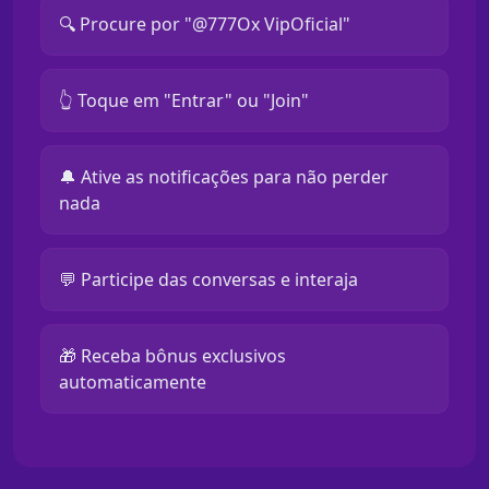
🔍 Procure por "@777Ox VipOficial"
👆 Toque em "Entrar" ou "Join"
🔔 Ative as notificações para não perder
nada
💬 Participe das conversas e interaja
🎁 Receba bônus exclusivos
automaticamente