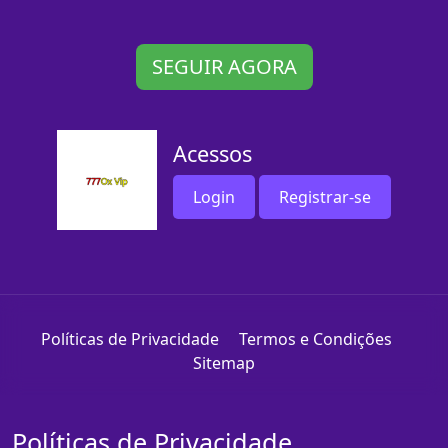
SEGUIR AGORA
Acessos
Login
Registrar-se
Políticas de Privacidade
Termos e Condições
Sitemap
Políticas de Privacidade