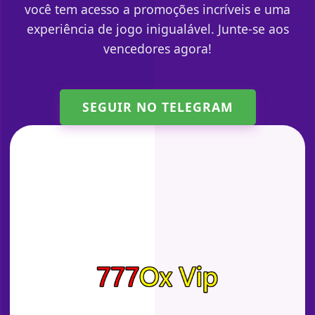
você tem acesso a promoções incríveis e uma
experiência de jogo inigualável. Junte-se aos
vencedores agora!
SEGUIR NO TELEGRAM