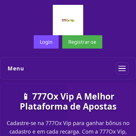
Login
Registrar-se
Menu
📱 777Ox Vip A Melhor
Plataforma de Apostas
Cadastre-se na 777Ox Vip para ganhar bônus no
cadastro e em cada recarga. Com a 777Ox Vip,