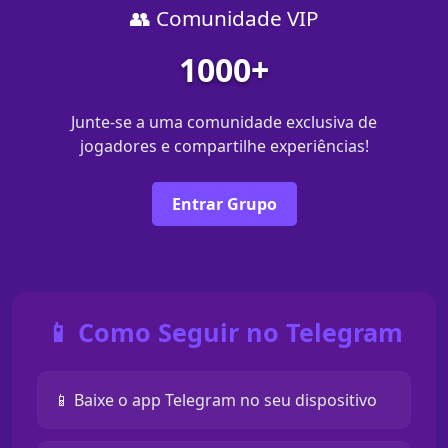
👥 Comunidade VIP
1000+
Junte-se a uma comunidade exclusiva de
jogadores e compartilhe experiências!
Entrar Grupo
📱 Como Seguir no Telegram
📱 Baixe o app Telegram no seu dispositivo