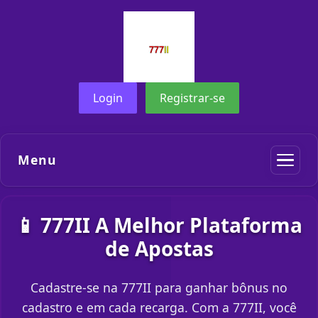
Login
Registrar-se
Menu
📱 777II A Melhor Plataforma
de Apostas
Cadastre-se na 777II para ganhar bônus no
cadastro e em cada recarga. Com a 777II, você