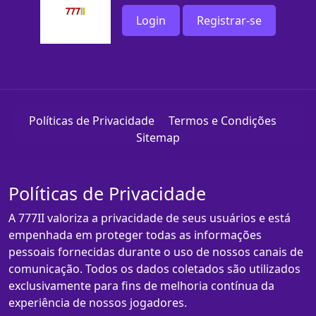
Login
Registrar-se
Políticas de Privacidade
Termos e Condições
Sitemap
Políticas de Privacidade
A 777II valoriza a privacidade de seus usuários e está
empenhada em proteger todas as informações
pessoais fornecidas durante o uso de nossos canais de
comunicação. Todos os dados coletados são utilizados
exclusivamente para fins de melhoria contínua da
experiência de nossos jogadores.