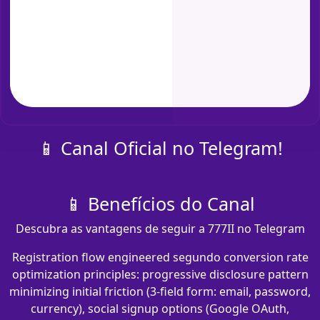
📱 Canal Oficial no Telegram!
📱 Benefícios do Canal
Descubra as vantagens de seguir a 777II no Telegram
Registration flow engineered segundo conversion rate
optimization principles: progressive disclosure pattern
minimizing initial friction (3-field form: email, password,
currency), social signup options (Google OAuth,