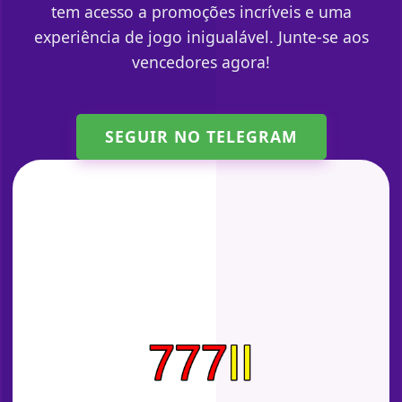
tem acesso a promoções incríveis e uma
experiência de jogo inigualável. Junte-se aos
vencedores agora!
SEGUIR NO TELEGRAM