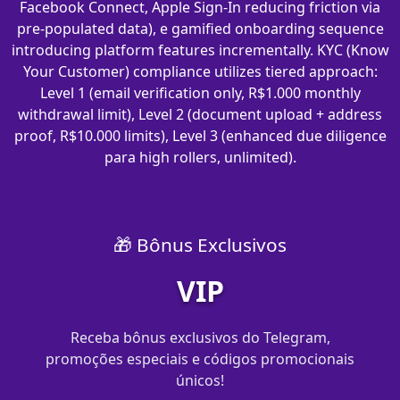
Facebook Connect, Apple Sign-In reducing friction via
pre-populated data), e gamified onboarding sequence
introducing platform features incrementally. KYC (Know
Your Customer) compliance utilizes tiered approach:
Level 1 (email verification only, R$1.000 monthly
withdrawal limit), Level 2 (document upload + address
proof, R$10.000 limits), Level 3 (enhanced due diligence
para high rollers, unlimited).
🎁 Bônus Exclusivos
VIP
Receba bônus exclusivos do Telegram,
promoções especiais e códigos promocionais
únicos!