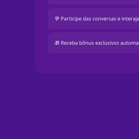
💬 Participe das conversas e interaj
🎁 Receba bônus exclusivos autom