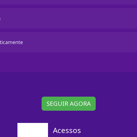
a
aticamente
SEGUIR AGORA
Acessos