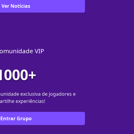
Ver Notícias
Comunidade VIP
1000+
unidade exclusiva de jogadores e
rtilhe experiências!
Entrar Grupo