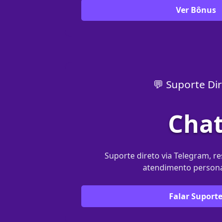
Ver Bônus
💬 Suporte Di
Cha
Suporte direto via Telegram, r
atendimento persona
Falar Suport