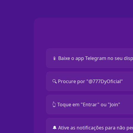
📱 Baixe o app Telegram no seu disp
🔍 Procure por "@777DyOficial"
👆 Toque em "Entrar" ou "Join"
🔔 Ative as notificações para não p