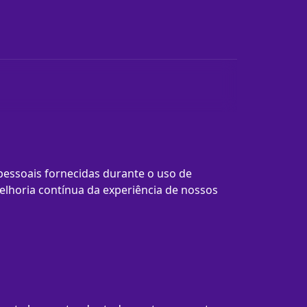
pessoais fornecidas durante o uso de
elhoria contínua da experiência de nossos