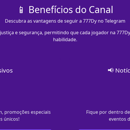
📱 Benefícios do Canal
Descubra as vantagens de seguir a 777Dy no Telegram
l justiça e segurança, permitindo que cada jogador na 777
habilidade.
sivos
📢 Notí
m, promoções especiais
Fique por dentro d
s únicos!
eventos d