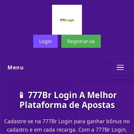
Login
Registrar-se
Menu
📱 777Br Login A Melhor
Plataforma de Apostas
Cadastre-se na 777Br Login para ganhar bônus no
cadastro e em cada recarga. Com a 777Br Login,