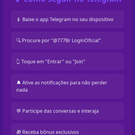
📱 Baixe o app Telegram no seu dispositivo
🔍 Procure por "@777Br LoginOficial"
👆 Toque em "Entrar" ou "Join"
🔔 Ative as notificações para não perder
nada
💬 Participe das conversas e interaja
🎁 Receba bônus exclusivos