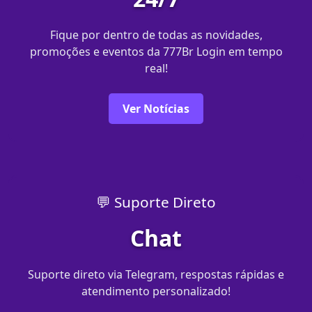
Fique por dentro de todas as novidades,
promoções e eventos da 777Br Login em tempo
real!
Ver Notícias
💬 Suporte Direto
Chat
Suporte direto via Telegram, respostas rápidas e
atendimento personalizado!