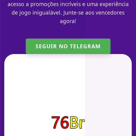
acesso a promoções incríveis e uma experiência
de jogo inigualável. Junte-se aos vencedores
agora!
SEGUIR NO TELEGRAM