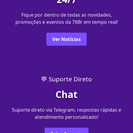
Fique por dentro de todas as novidades,
promoções e eventos da 76Br em tempo real!
Ver Notícias
💬 Suporte Direto
Chat
Suporte direto via Telegram, respostas rápidas e
atendimento personalizado!