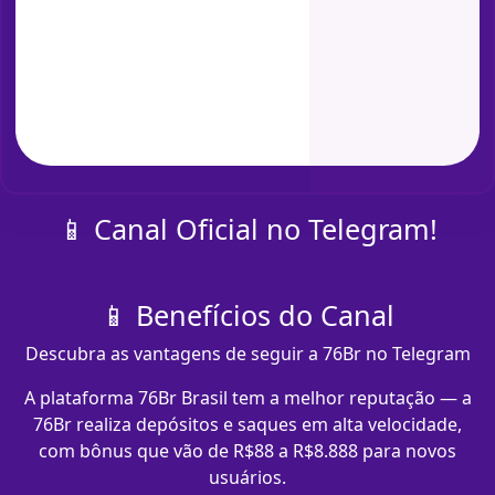
📱 Canal Oficial no Telegram!
📱 Benefícios do Canal
Descubra as vantagens de seguir a 76Br no Telegram
A plataforma 76Br Brasil tem a melhor reputação — a
76Br realiza depósitos e saques em alta velocidade,
com bônus que vão de R$88 a R$8.888 para novos
usuários.