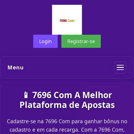
Login
Registrar-se
Menu
📱 7696 Com A Melhor
Plataforma de Apostas
Cadastre-se na 7696 Com para ganhar bônus no
cadastro e em cada recarga. Com a 7696 Com,