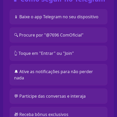
📱 Baixe o app Telegram no seu dispositivo
🔍 Procure por "@7696 ComOficial"
👆 Toque em "Entrar" ou "Join"
🔔 Ative as notificações para não perder
nada
💬 Participe das conversas e interaja
🎁 Receba bônus exclusivos