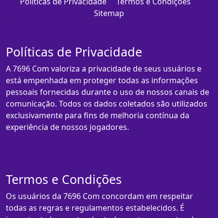
Políticas de Privacidade
Termos e Condições
Sitemap
Políticas de Privacidade
A 7696 Com valoriza a privacidade de seus usuários e
está empenhada em proteger todas as informações
pessoais fornecidas durante o uso de nossos canais de
comunicação. Todos os dados coletados são utilizados
exclusivamente para fins de melhoria contínua da
experiência de nossos jogadores.
Termos e Condições
Os usuários da 7696 Com concordam em respeitar
todas as regras e regulamentos estabelecidos. É