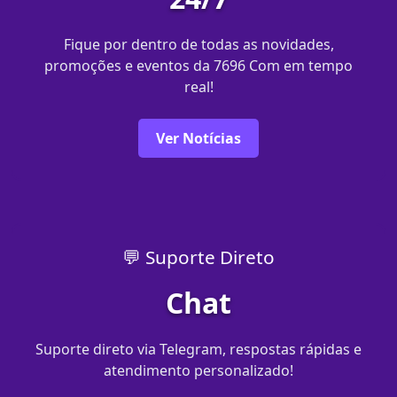
Fique por dentro de todas as novidades,
promoções e eventos da 7696 Com em tempo
real!
Ver Notícias
💬 Suporte Direto
Chat
Suporte direto via Telegram, respostas rápidas e
atendimento personalizado!