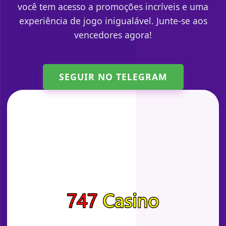
você tem acesso a promoções incríveis e uma
experiência de jogo inigualável. Junte-se aos
vencedores agora!
SEGUIR NO TELEGRAM