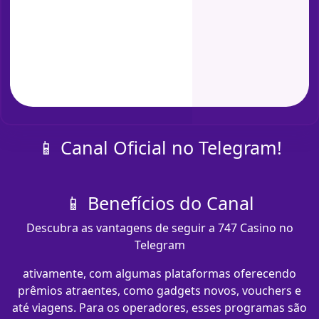
📱 Canal Oficial no Telegram!
📱 Benefícios do Canal
Descubra as vantagens de seguir a 747 Casino no
Telegram
ativamente, com algumas plataformas oferecendo
prêmios atraentes, como gadgets novos, vouchers e
até viagens. Para os operadores, esses programas são