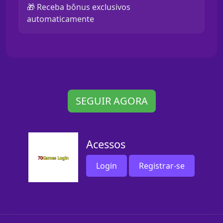
🎁 Receba bônus exclusivos
automaticamente
SEGUIR AGORA
Acessos
Login
Registrar-se