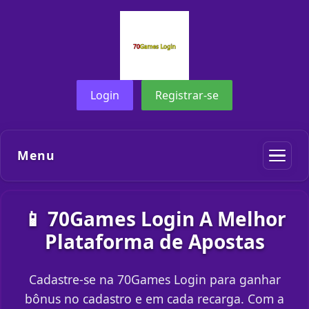
Login
Registrar-se
Menu
📱 70Games Login A Melhor
Plataforma de Apostas
Cadastre-se na 70Games Login para ganhar
bônus no cadastro e em cada recarga. Com a