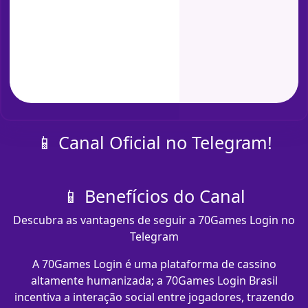
📱 Canal Oficial no Telegram!
📱 Benefícios do Canal
Descubra as vantagens de seguir a 70Games Login no
Telegram
A 70Games Login é uma plataforma de cassino
altamente humanizada; a 70Games Login Brasil
incentiva a interação social entre jogadores, trazendo