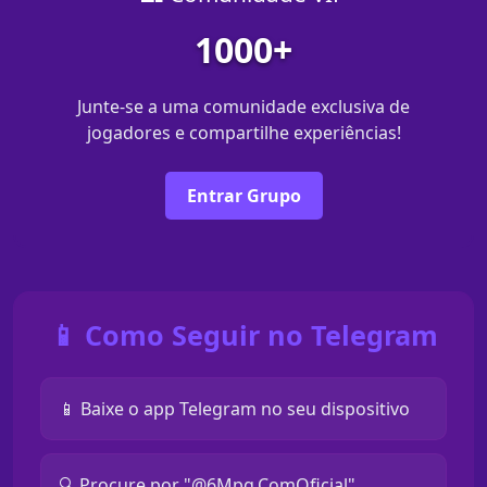
1000+
Junte-se a uma comunidade exclusiva de
jogadores e compartilhe experiências!
Entrar Grupo
📱 Como Seguir no Telegram
📱 Baixe o app Telegram no seu dispositivo
🔍 Procure por "@6Mpg.ComOficial"