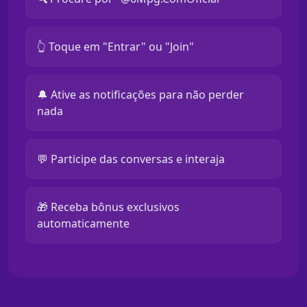
👆 Toque em "Entrar" ou "Join"
🔔 Ative as notificações para não perder
nada
💬 Participe das conversas e interaja
🎁 Receba bônus exclusivos
automaticamente