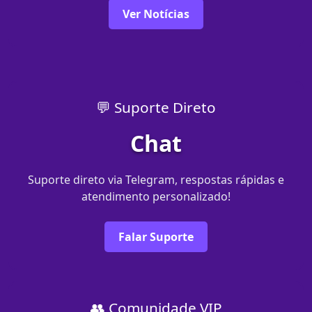
Ver Notícias
💬 Suporte Direto
Chat
Suporte direto via Telegram, respostas rápidas e
atendimento personalizado!
Falar Suporte
👥 Comunidade VIP