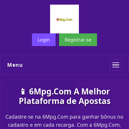
Login
Registrar-se
Menu
📱 6Mpg.Com A Melhor
Plataforma de Apostas
Cadastre-se na 6Mpg.Com para ganhar bônus no
cadastro e em cada recarga. Com a 6Mpg.Com,