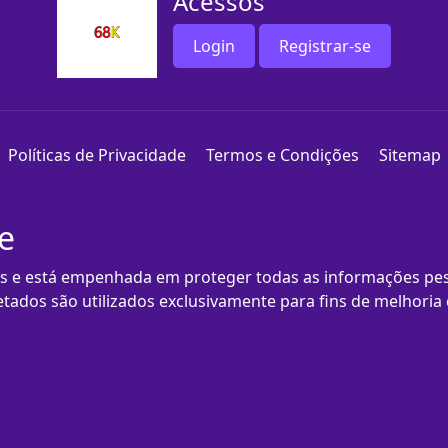
Acessos
Login
Registrar-se
Políticas de Privacidade
Termos e Condições
Sitemap
de
ios e está empenhada em proteger todas as informações pe
tados são utilizados exclusivamente para fins de melhoria