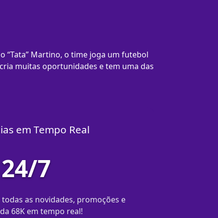
o “Tata” Martino, o time joga um futebol
, cria muitas oportunidades e tem uma das
cias em Tempo Real
24/7
e todas as novidades, promoções e
 da 68K em tempo real!