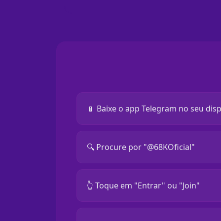
📱 Baixe o app Telegram no seu disp
🔍 Procure por "@68KOficial"
👆 Toque em "Entrar" ou "Join"