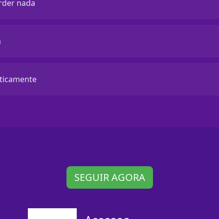
erder nada
a
aticamente
SEGUIR AGORA