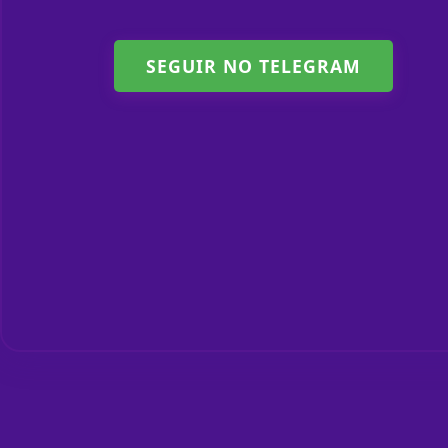
SEGUIR NO TELEGRAM