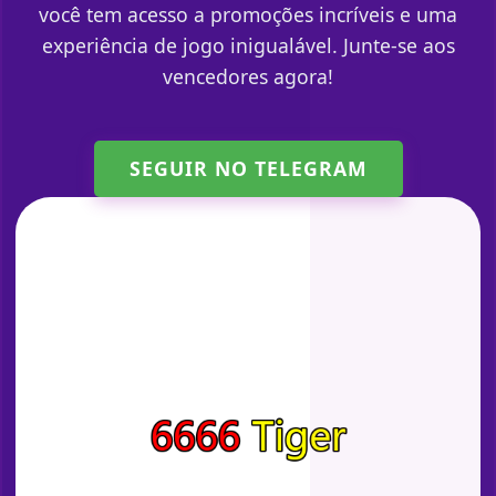
você tem acesso a promoções incríveis e uma
experiência de jogo inigualável. Junte-se aos
vencedores agora!
SEGUIR NO TELEGRAM