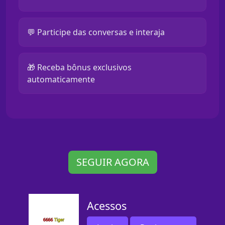
💬 Participe das conversas e interaja
🎁 Receba bônus exclusivos
automaticamente
SEGUIR AGORA
Acessos