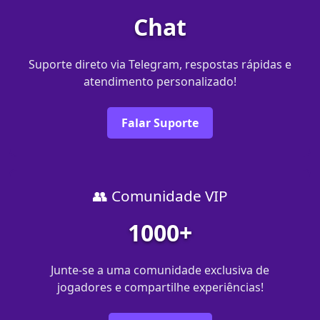
Chat
Suporte direto via Telegram, respostas rápidas e
atendimento personalizado!
Falar Suporte
👥 Comunidade VIP
1000+
Junte-se a uma comunidade exclusiva de
jogadores e compartilhe experiências!