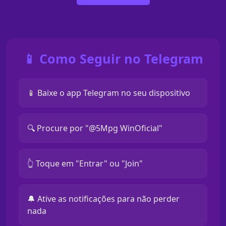
📱 Como Seguir no Telegram
📱 Baixe o app Telegram no seu dispositivo
🔍 Procure por "@5Mpg WinOficial"
👆 Toque em "Entrar" ou "Join"
🔔 Ative as notificações para não perder
nada