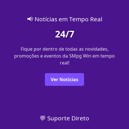
📢 Notícias em Tempo Real
24/7
Fique por dentro de todas as novidades,
promoções e eventos da 5Mpg Win em tempo
real!
Ver Notícias
💬 Suporte Direto