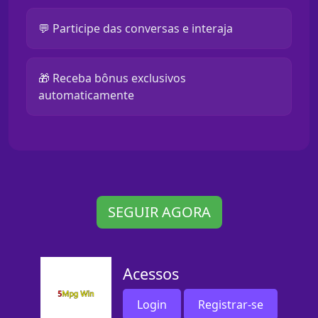
💬 Participe das conversas e interaja
🎁 Receba bônus exclusivos
automaticamente
SEGUIR AGORA
Acessos
Login
Registrar-se