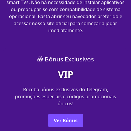
smart TVs. Não há necessidade de instalar aplicativos
ou preocupar-se com compatibilidade de sistema
operacional. Basta abrir seu navegador preferido e
acessar nosso site oficial para começar a jogar
imediatamente.
🎁 Bônus Exclusivos
VIP
Receba bônus exclusivos do Telegram,
promoções especiais e códigos promocionais
únicos!
Ver Bônus