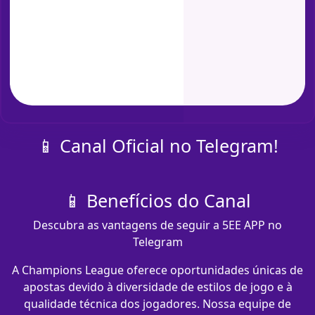
📱 Canal Oficial no Telegram!
📱 Benefícios do Canal
Descubra as vantagens de seguir a 5EE APP no
Telegram
A Champions League oferece oportunidades únicas de
apostas devido à diversidade de estilos de jogo e à
qualidade técnica dos jogadores. Nossa equipe de