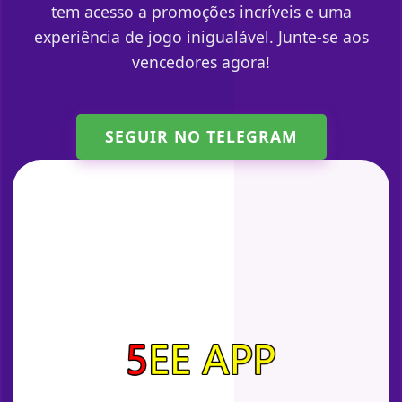
tem acesso a promoções incríveis e uma
experiência de jogo inigualável. Junte-se aos
vencedores agora!
SEGUIR NO TELEGRAM