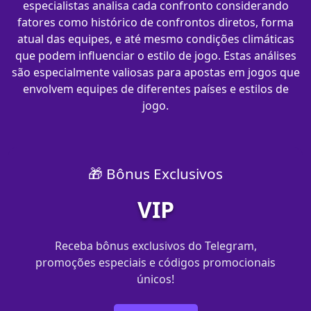
especialistas analisa cada confronto considerando
fatores como histórico de confrontos diretos, forma
atual das equipes, e até mesmo condições climáticas
que podem influenciar o estilo de jogo. Estas análises
são especialmente valiosas para apostas em jogos que
envolvem equipes de diferentes países e estilos de
jogo.
🎁 Bônus Exclusivos
VIP
Receba bônus exclusivos do Telegram,
promoções especiais e códigos promocionais
únicos!