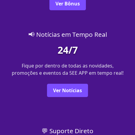
Ver Bônus
📢 Notícias em Tempo Real
24/7
Fique por dentro de todas as novidades,
promoções e eventos da 5EE APP em tempo real!
Ver Notícias
💬 Suporte Direto