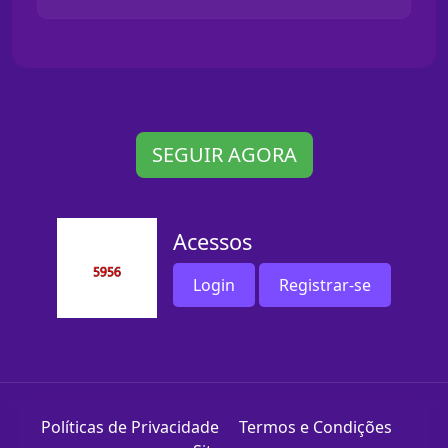
SEGUIR AGORA
Acessos
Login
Registrar-se
Políticas de Privacidade
Termos e Condições