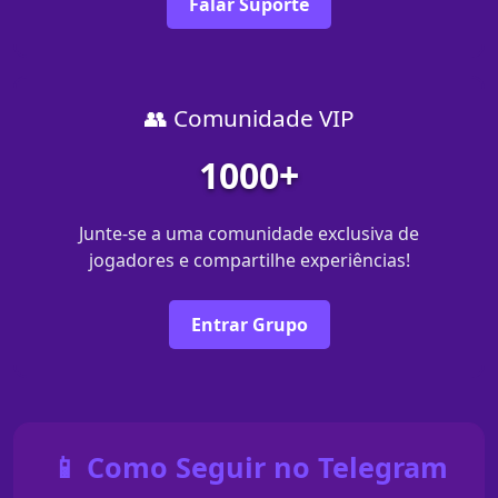
Falar Suporte
👥 Comunidade VIP
1000+
Junte-se a uma comunidade exclusiva de
jogadores e compartilhe experiências!
Entrar Grupo
📱 Como Seguir no Telegram