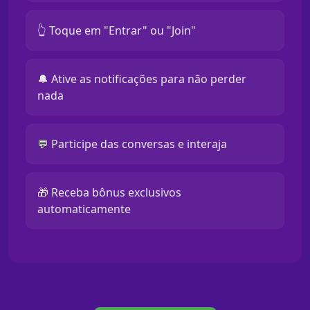
👆 Toque em "Entrar" ou "Join"
🔔 Ative as notificações para não perder
nada
💬 Participe das conversas e interaja
🎁 Receba bônus exclusivos
automaticamente