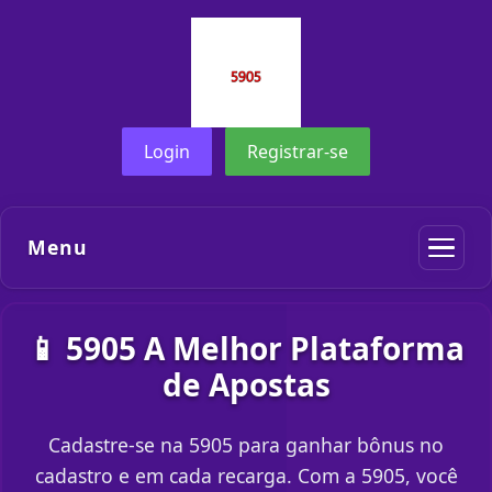
Login
Registrar-se
Menu
📱 5905 A Melhor Plataforma
de Apostas
Cadastre-se na 5905 para ganhar bônus no
cadastro e em cada recarga. Com a 5905, você