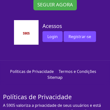
SEGUIR AGORA
Acessos
Login
Registrar-se
Políticas de Privacidade
Termos e Condições
Sitemap
Políticas de Privacidade
A 5905 valoriza a privacidade de seus usuários e está