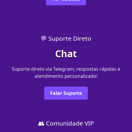
💬 Suporte Direto
Chat
Suporte direto via Telegram, respostas rápidas e
atendimento personalizado!
Falar Suporte
👥 Comunidade VIP