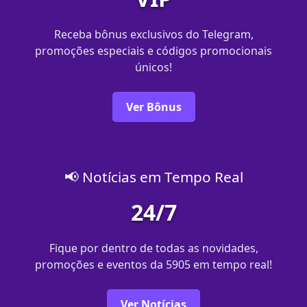
Receba bônus exclusivos do Telegram,
promoções especiais e códigos promocionais
únicos!
Ver Bônus
📢 Notícias em Tempo Real
24/7
Fique por dentro de todas as novidades,
promoções e eventos da 5905 em tempo real!
Ver Notícias