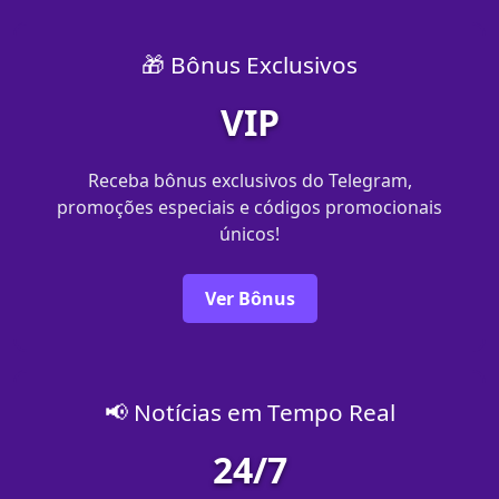
🎁 Bônus Exclusivos
VIP
Receba bônus exclusivos do Telegram,
promoções especiais e códigos promocionais
únicos!
Ver Bônus
📢 Notícias em Tempo Real
24/7