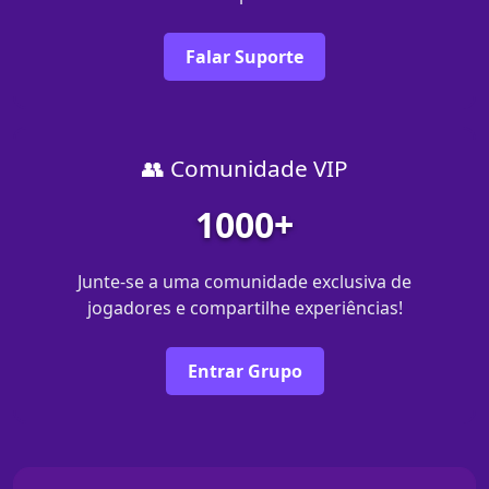
Falar Suporte
👥 Comunidade VIP
1000+
Junte-se a uma comunidade exclusiva de
jogadores e compartilhe experiências!
Entrar Grupo