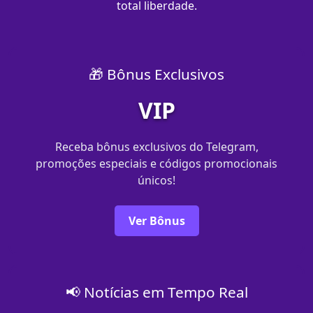
total liberdade.
🎁 Bônus Exclusivos
VIP
Receba bônus exclusivos do Telegram,
promoções especiais e códigos promocionais
únicos!
Ver Bônus
📢 Notícias em Tempo Real