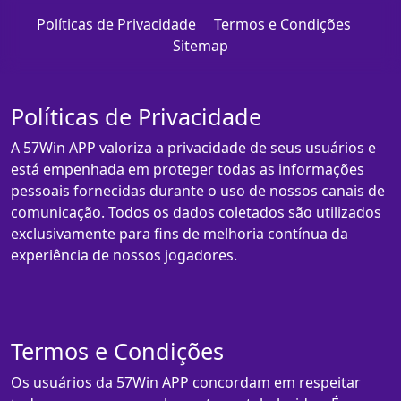
Políticas de Privacidade
Termos e Condições
Sitemap
Políticas de Privacidade
A 57Win APP valoriza a privacidade de seus usuários e
está empenhada em proteger todas as informações
pessoais fornecidas durante o uso de nossos canais de
comunicação. Todos os dados coletados são utilizados
exclusivamente para fins de melhoria contínua da
experiência de nossos jogadores.
Termos e Condições
Os usuários da 57Win APP concordam em respeitar