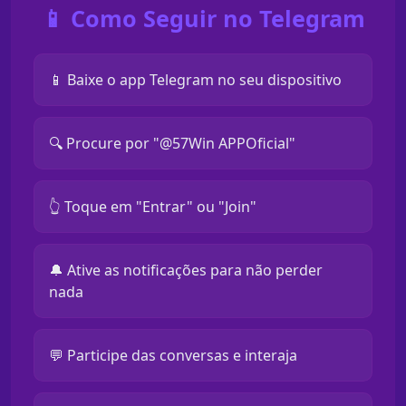
📱 Como Seguir no Telegram
📱 Baixe o app Telegram no seu dispositivo
🔍 Procure por "@57Win APPOficial"
👆 Toque em "Entrar" ou "Join"
🔔 Ative as notificações para não perder
nada
💬 Participe das conversas e interaja