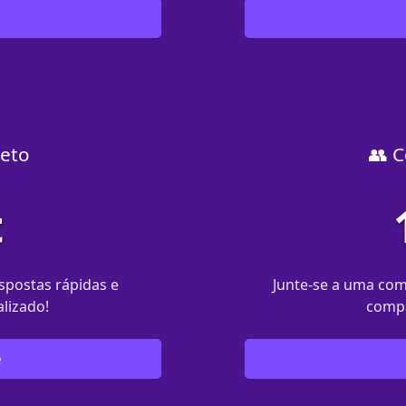
reto
👥 
t
espostas rápidas e
Junte-se a uma com
lizado!
compa
e