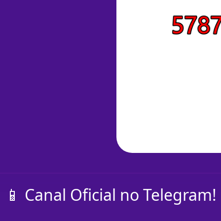
📱 Canal Oficial no Telegram!