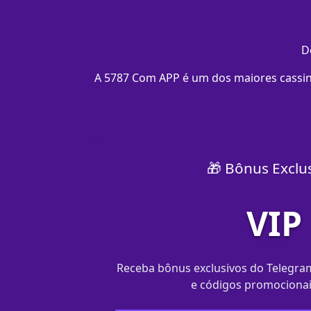
D
A 5787 Com APP é um dos maiores cassino
🎁 Bônus Exclu
VIP
Receba bônus exclusivos do Telegra
e códigos promocionai