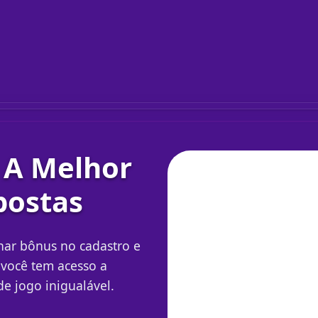
 A Melhor
postas
ar bônus no cadastro e
você tem acesso a
e jogo inigualável.