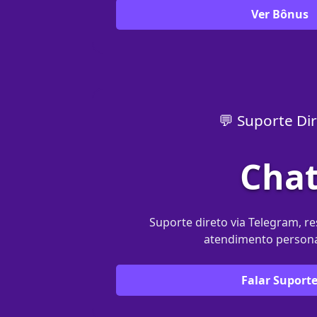
Ver Bônus
💬 Suporte Di
Cha
Suporte direto via Telegram, r
atendimento persona
Falar Suport