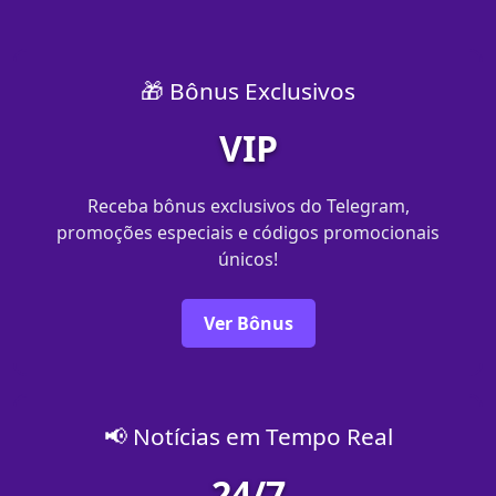
🎁 Bônus Exclusivos
VIP
Receba bônus exclusivos do Telegram,
promoções especiais e códigos promocionais
únicos!
Ver Bônus
📢 Notícias em Tempo Real
24/7