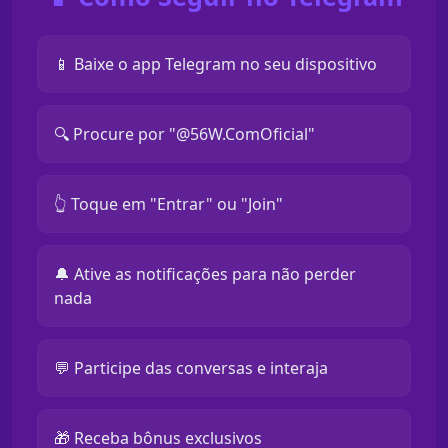
📱 Baixe o app Telegram no seu dispositivo
🔍 Procure por "@56W.ComOficial"
👆 Toque em "Entrar" ou "Join"
🔔 Ative as notificações para não perder
nada
💬 Participe das conversas e interaja
🎁 Receba bônus exclusivos