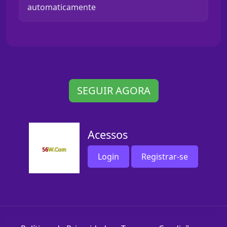
automaticamente
SEGUIR AGORA
Acessos
Login
Registrar-se