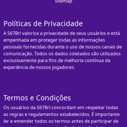
Sitemap
Políticas de Privacidade
A 567Brl valoriza a privacidade de seus usuários e está
empenhada em proteger todas as informações
pessoais fornecidas durante o uso de nossos canais de
comunicação. Todos os dados coletados são utilizados
exclusivamente para fins de melhoria contínua da
experiência de nossos jogadores.
Termos e Condições
Os usuários da 567Brl concordam em respeitar todas
as regras e regulamentos estabelecidos. É importante
ler e entender todos os termos antes de participar de