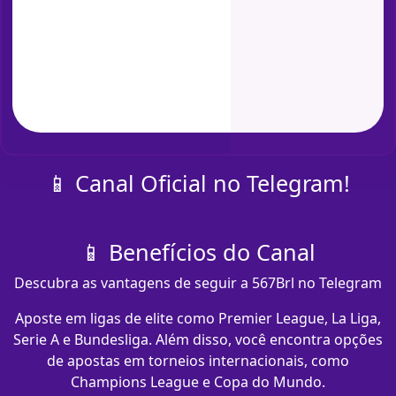
📱 Canal Oficial no Telegram!
📱 Benefícios do Canal
Descubra as vantagens de seguir a 567Brl no Telegram
Aposte em ligas de elite como Premier League, La Liga,
Serie A e Bundesliga. Além disso, você encontra opções
de apostas em torneios internacionais, como
Champions League e Copa do Mundo.