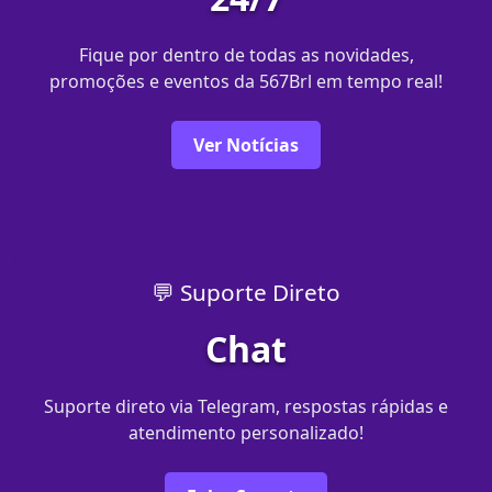
Fique por dentro de todas as novidades,
promoções e eventos da 567Brl em tempo real!
Ver Notícias
💬 Suporte Direto
Chat
Suporte direto via Telegram, respostas rápidas e
atendimento personalizado!