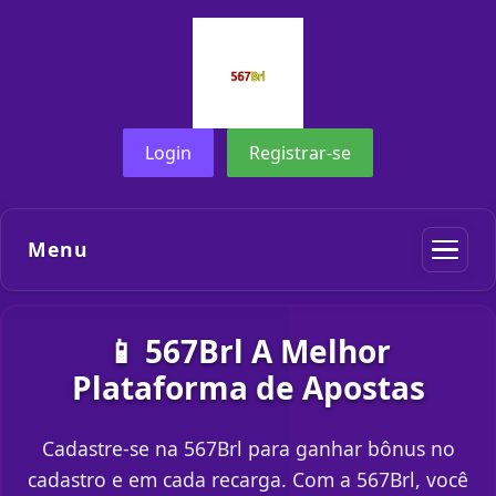
Login
Registrar-se
Menu
📱 567Brl A Melhor
Plataforma de Apostas
Cadastre-se na 567Brl para ganhar bônus no
cadastro e em cada recarga. Com a 567Brl, você