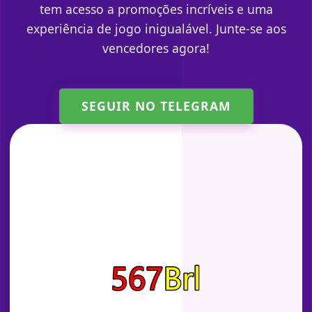
tem acesso a promoções incríveis e uma
experiência de jogo inigualável. Junte-se aos
vencedores agora!
SEGUIR NO TELEGRAM