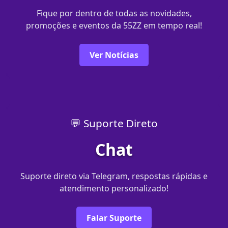
Fique por dentro de todas as novidades,
promoções e eventos da 55ZZ em tempo real!
Ver Notícias
💬 Suporte Direto
Chat
Suporte direto via Telegram, respostas rápidas e
atendimento personalizado!
Falar Suporte