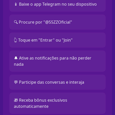
📱 Baixe o app Telegram no seu dispositivo
🔍 Procure por "@55ZZOficial"
👆 Toque em "Entrar" ou "Join"
🔔 Ative as notificações para não perder
nada
💬 Participe das conversas e interaja
🎁 Receba bônus exclusivos
automaticamente