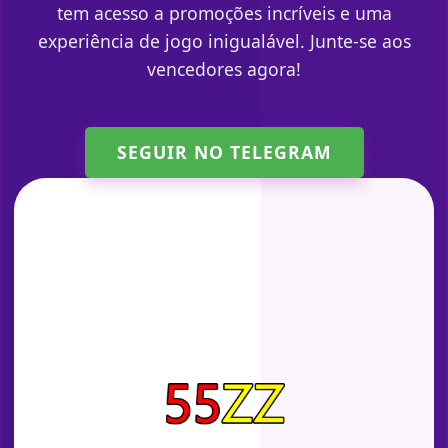
tem acesso a promoções incríveis e uma
experiência de jogo inigualável. Junte-se aos
vencedores agora!
SEGUIR NO TELEGRAM