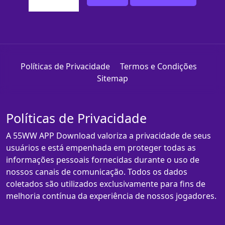
Políticas de Privacidade
Termos e Condições
Sitemap
Políticas de Privacidade
A 55WW APP Download valoriza a privacidade de seus
usuários e está empenhada em proteger todas as
informações pessoais fornecidas durante o uso de
nossos canais de comunicação. Todos os dados
coletados são utilizados exclusivamente para fins de
melhoria contínua da experiência de nossos jogadores.