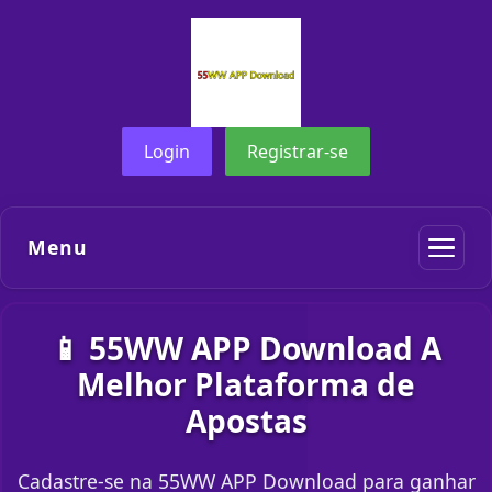
Login
Registrar-se
Menu
📱 55WW APP Download A
Melhor Plataforma de
Apostas
Cadastre-se na 55WW APP Download para ganhar