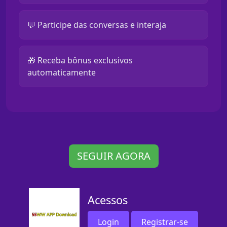
💬 Participe das conversas e interaja
🎁 Receba bônus exclusivos
automaticamente
SEGUIR AGORA
Acessos
Login
Registrar-se