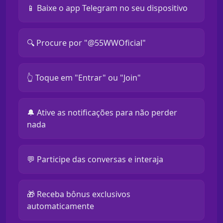
📱 Baixe o app Telegram no seu dispositivo
🔍 Procure por "@55WWOficial"
👆 Toque em "Entrar" ou "Join"
🔔 Ative as notificações para não perder
nada
💬 Participe das conversas e interaja
🎁 Receba bônus exclusivos
automaticamente