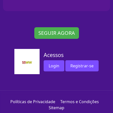
SEGUIR AGORA
Acessos
Login
Registrar-se
Políticas de Privacidade
Termos e Condições
Sitemap