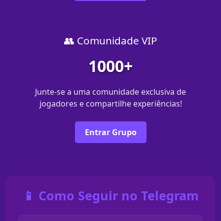
👥 Comunidade VIP
1000+
Junte-se a uma comunidade exclusiva de
jogadores e compartilhe experiências!
Entrar Grupo
📱 Como Seguir no Telegram