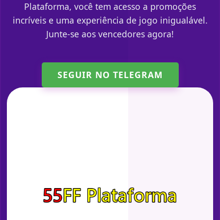
Plataforma, você tem acesso a promoções
incríveis e uma experiência de jogo inigualável.
Junte-se aos vencedores agora!
SEGUIR NO TELEGRAM