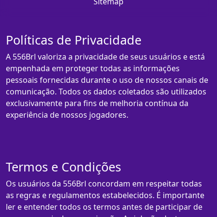
Sitemap
Políticas de Privacidade
A 556Brl valoriza a privacidade de seus usuários e está
empenhada em proteger todas as informações
pessoais fornecidas durante o uso de nossos canais de
comunicação. Todos os dados coletados são utilizados
exclusivamente para fins de melhoria contínua da
experiência de nossos jogadores.
Termos e Condições
Os usuários da 556Brl concordam em respeitar todas
as regras e regulamentos estabelecidos. É importante
ler e entender todos os termos antes de participar de