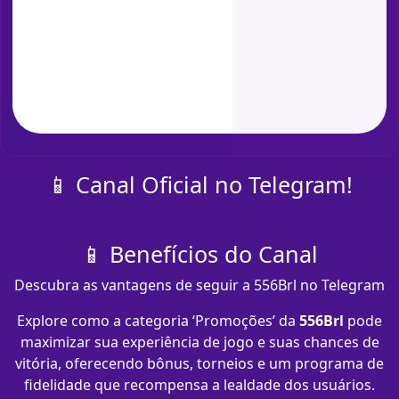
📱 Canal Oficial no Telegram!
📱 Benefícios do Canal
Descubra as vantagens de seguir a 556Brl no Telegram
Explore como a categoria ‘Promoções’ da
556Brl
pode
maximizar sua experiência de jogo e suas chances de
vitória, oferecendo bônus, torneios e um programa de
fidelidade que recompensa a lealdade dos usuários.