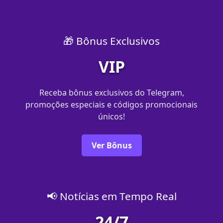
🎁 Bônus Exclusivos
VIP
Receba bônus exclusivos do Telegram,
promoções especiais e códigos promocionais
únicos!
Ver Bônus
📢 Notícias em Tempo Real
24/7