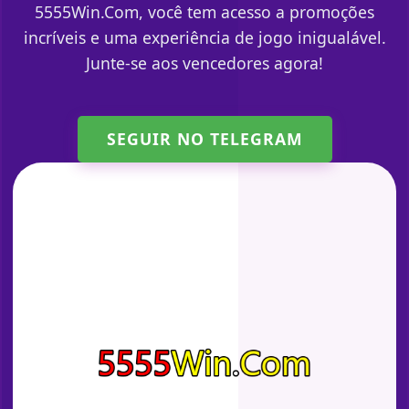
5555Win.Com, você tem acesso a promoções
incríveis e uma experiência de jogo inigualável.
Junte-se aos vencedores agora!
SEGUIR NO TELEGRAM