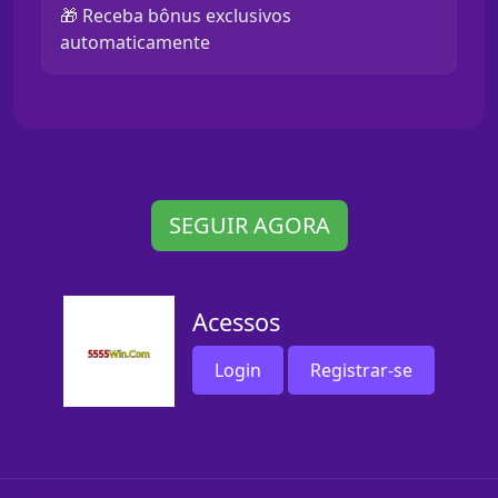
🎁 Receba bônus exclusivos
automaticamente
SEGUIR AGORA
Acessos
Login
Registrar-se