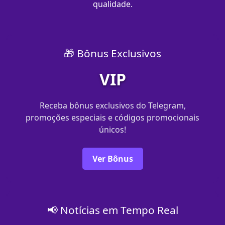
qualidade.
🎁 Bônus Exclusivos
VIP
Receba bônus exclusivos do Telegram,
promoções especiais e códigos promocionais
únicos!
Ver Bônus
📢 Notícias em Tempo Real