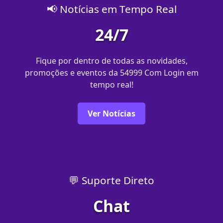
📢 Notícias em Tempo Real
24/7
Fique por dentro de todas as novidades,
promoções e eventos da 54999 Com Login em
tempo real!
Ver Notícias
💬 Suporte Direto
Chat