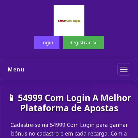
Login
Registrar-se
Menu
📱 54999 Com Login A Melhor
Plataforma de Apostas
Cadastre-se na 54999 Com Login para ganhar
bônus no cadastro e em cada recarga. Com a