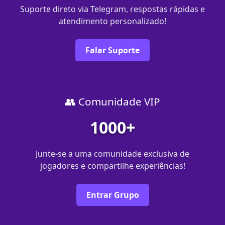
Suporte direto via Telegram, respostas rápidas e
atendimento personalizado!
Falar Suporte
👥 Comunidade VIP
1000+
Junte-se a uma comunidade exclusiva de
jogadores e compartilhe experiências!
Entrar Grupo