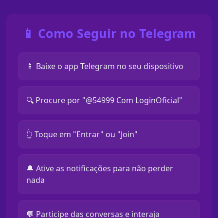
📱 Como Seguir no Telegram
📱 Baixe o app Telegram no seu dispositivo
🔍 Procure por "@54999 Com LoginOficial"
👆 Toque em "Entrar" ou "Join"
🔔 Ative as notificações para não perder
nada
💬 Participe das conversas e interaja