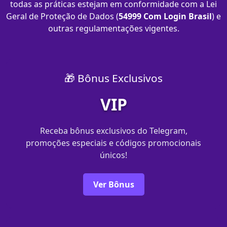
todas as práticas estejam em conformidade com a Lei
Geral de Proteção de Dados (
54999 Com Login Brasil
) e
outras regulamentações vigentes.
🎁 Bônus Exclusivos
VIP
Receba bônus exclusivos do Telegram,
promoções especiais e códigos promocionais
únicos!
Ver Bônus