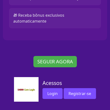
🎁 Receba bônus exclusivos
automaticamente
SEGUIR AGORA
Acessos
Login
Registrar-se