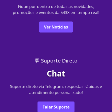
Fique por dentro de todas as novidades,
promoções e eventos da 543X em tempo real!
Ver Notícias
💬 Suporte Direto
Chat
Suporte direto via Telegram, respostas rápidas e
atendimento personalizado!
Falar Suporte