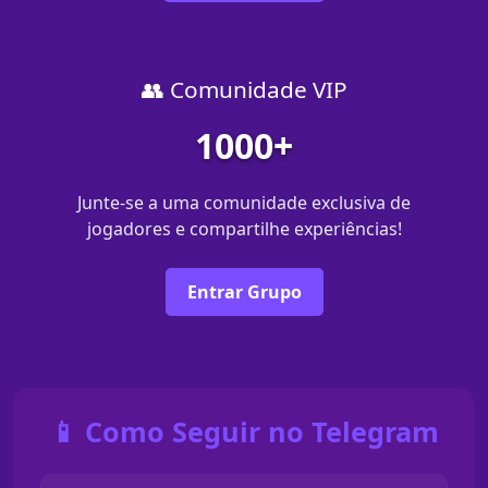
👥 Comunidade VIP
1000+
Junte-se a uma comunidade exclusiva de
jogadores e compartilhe experiências!
Entrar Grupo
📱 Como Seguir no Telegram