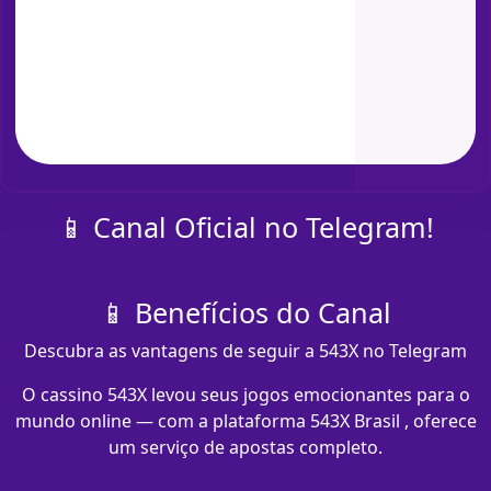
📱 Canal Oficial no Telegram!
📱 Benefícios do Canal
Descubra as vantagens de seguir a 543X no Telegram
O cassino 543X levou seus jogos emocionantes para o
mundo online — com a plataforma 543X Brasil , oferece
um serviço de apostas completo.