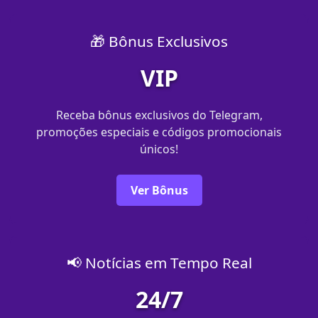
🎁 Bônus Exclusivos
VIP
Receba bônus exclusivos do Telegram,
promoções especiais e códigos promocionais
únicos!
Ver Bônus
📢 Notícias em Tempo Real
24/7