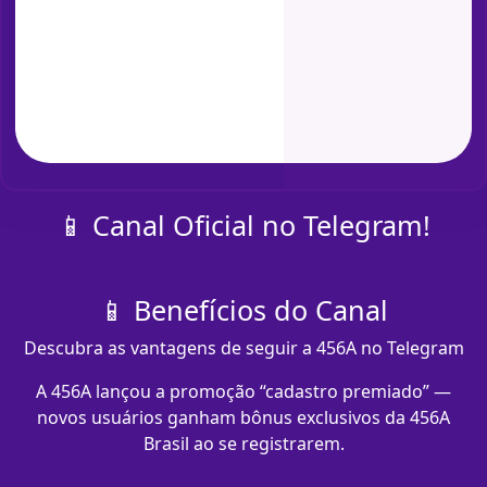
📱 Canal Oficial no Telegram!
📱 Benefícios do Canal
Descubra as vantagens de seguir a 456A no Telegram
A 456A lançou a promoção “cadastro premiado” —
novos usuários ganham bônus exclusivos da 456A
Brasil ao se registrarem.