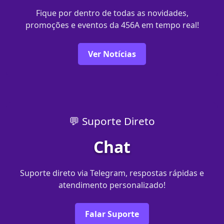
Fique por dentro de todas as novidades,
promoções e eventos da 456A em tempo real!
Ver Notícias
💬 Suporte Direto
Chat
Suporte direto via Telegram, respostas rápidas e
atendimento personalizado!
Falar Suporte