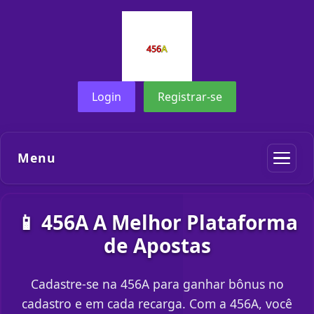
Login
Registrar-se
Menu
📱 456A A Melhor Plataforma
de Apostas
Cadastre-se na 456A para ganhar bônus no
cadastro e em cada recarga. Com a 456A, você