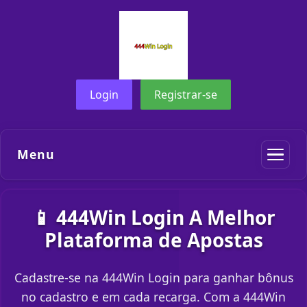
Login
Registrar-se
Menu
📱 444Win Login A Melhor
Plataforma de Apostas
Cadastre-se na 444Win Login para ganhar bônus
no cadastro e em cada recarga. Com a 444Win