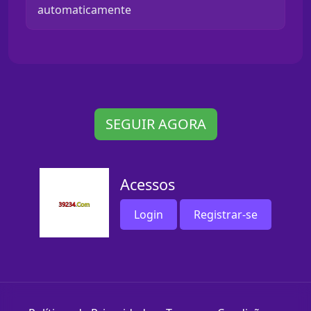
automaticamente
SEGUIR AGORA
Acessos
Login
Registrar-se