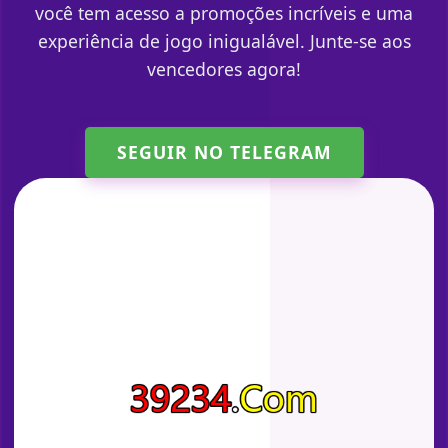
você tem acesso a promoções incríveis e uma
experiência de jogo inigualável. Junte-se aos
vencedores agora!
SEGUIR NO TELEGRAM