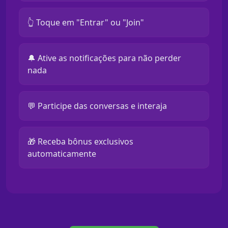
👆 Toque em "Entrar" ou "Join"
🔔 Ative as notificações para não perder
nada
💬 Participe das conversas e interaja
🎁 Receba bônus exclusivos
automaticamente