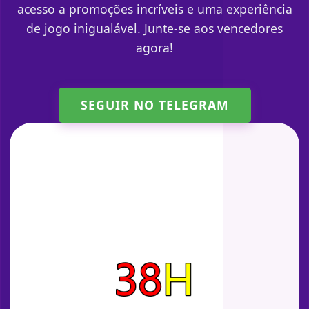
acesso a promoções incríveis e uma experiência
de jogo inigualável. Junte-se aos vencedores
agora!
SEGUIR NO TELEGRAM