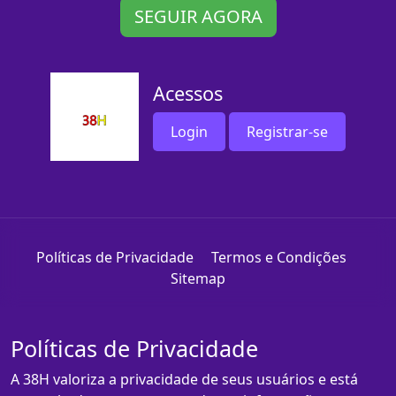
SEGUIR AGORA
Acessos
Login
Registrar-se
Políticas de Privacidade
Termos e Condições
Sitemap
Políticas de Privacidade
A 38H valoriza a privacidade de seus usuários e está