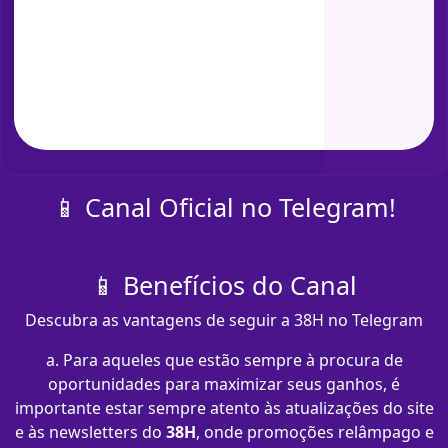
📱 Canal Oficial no Telegram!
📱 Benefícios do Canal
Descubra as vantagens de seguir a 38H no Telegram
a. Para aqueles que estão sempre à procura de
oportunidades para maximizar seus ganhos, é
importante estar sempre atento às atualizações do site
e às newsletters do
38H
, onde promoções relâmpago e