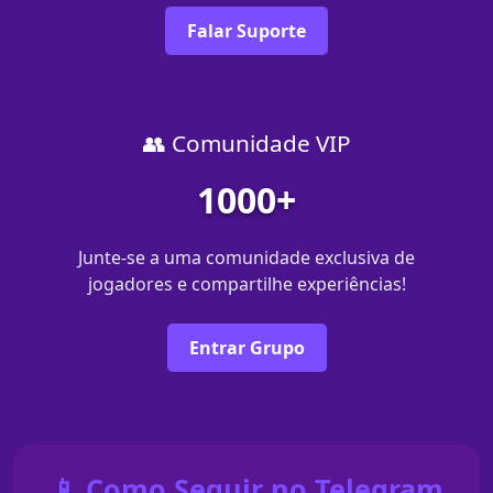
Falar Suporte
👥 Comunidade VIP
1000+
Junte-se a uma comunidade exclusiva de
jogadores e compartilhe experiências!
Entrar Grupo
📱 Como Seguir no Telegram