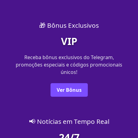
🎁 Bônus Exclusivos
VIP
Receba bônus exclusivos do Telegram,
promoções especiais e códigos promocionais
únicos!
Ver Bônus
📢 Notícias em Tempo Real
24/7