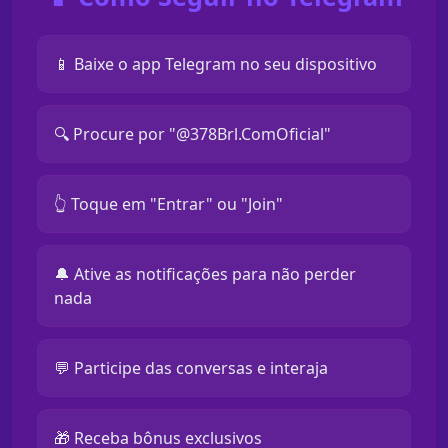
📱 Baixe o app Telegram no seu dispositivo
🔍 Procure por "@378Brl.ComOficial"
👆 Toque em "Entrar" ou "Join"
🔔 Ative as notificações para não perder
nada
💬 Participe das conversas e interaja
🎁 Receba bônus exclusivos