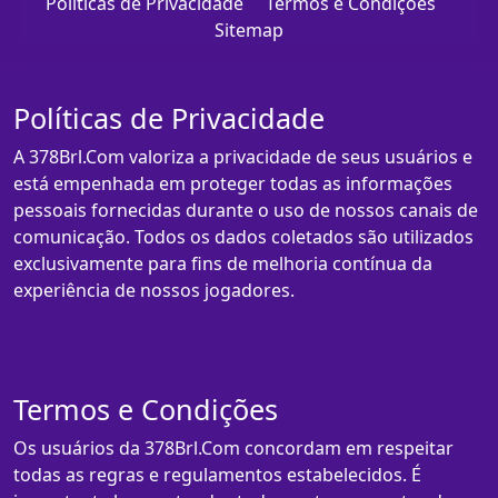
Políticas de Privacidade
Termos e Condições
Sitemap
Políticas de Privacidade
A 378Brl.Com valoriza a privacidade de seus usuários e
está empenhada em proteger todas as informações
pessoais fornecidas durante o uso de nossos canais de
comunicação. Todos os dados coletados são utilizados
exclusivamente para fins de melhoria contínua da
experiência de nossos jogadores.
Termos e Condições
Os usuários da 378Brl.Com concordam em respeitar
todas as regras e regulamentos estabelecidos. É