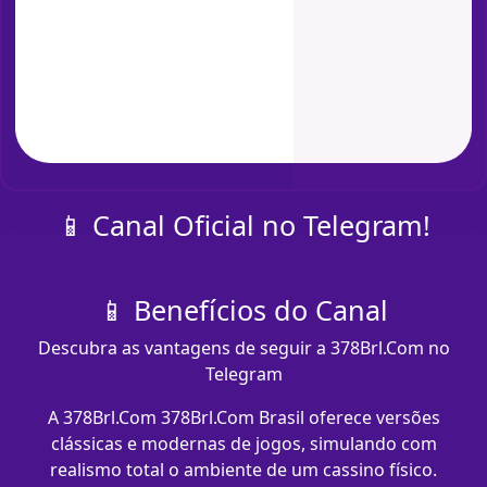
📱 Canal Oficial no Telegram!
📱 Benefícios do Canal
Descubra as vantagens de seguir a 378Brl.Com no
Telegram
A 378Brl.Com 378Brl.Com Brasil oferece versões
clássicas e modernas de jogos, simulando com
realismo total o ambiente de um cassino físico.