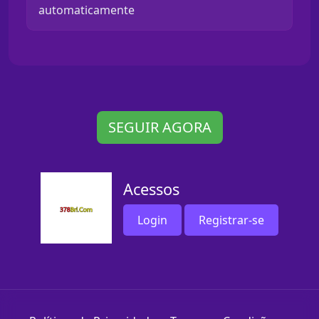
automaticamente
SEGUIR AGORA
Acessos
Login
Registrar-se