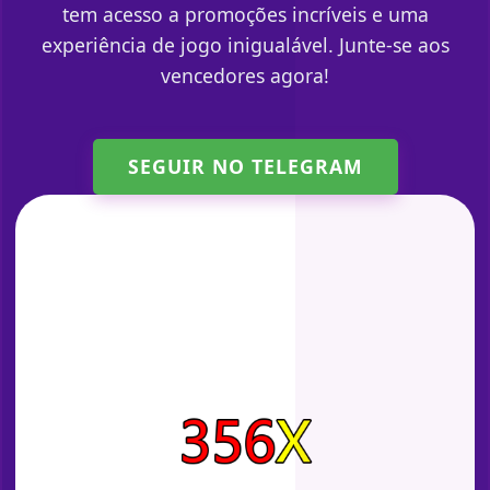
tem acesso a promoções incríveis e uma
experiência de jogo inigualável. Junte-se aos
vencedores agora!
SEGUIR NO TELEGRAM