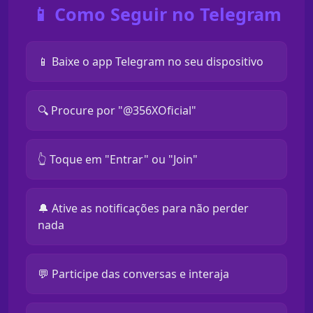
📱 Como Seguir no Telegram
📱 Baixe o app Telegram no seu dispositivo
🔍 Procure por "@356XOficial"
👆 Toque em "Entrar" ou "Join"
🔔 Ative as notificações para não perder
nada
💬 Participe das conversas e interaja