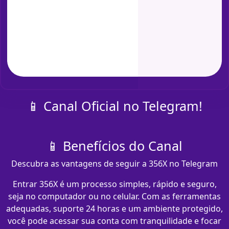
📱 Canal Oficial no Telegram!
📱 Benefícios do Canal
Descubra as vantagens de seguir a 356X no Telegram
Entrar 356X é um processo simples, rápido e seguro,
seja no computador ou no celular. Com as ferramentas
adequadas, suporte 24 horas e um ambiente protegido,
você pode acessar sua conta com tranquilidade e focar