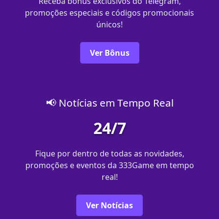
Receba bônus exclusivos do Telegram,
promoções especiais e códigos promocionais
únicos!
Ver Bônus
📢 Notícias em Tempo Real
24/7
Fique por dentro de todas as novidades,
promoções e eventos da 333Game em tempo
real!
Ver Notícias