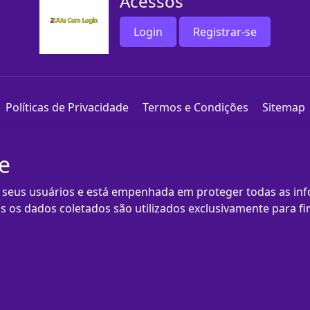
Acessos
Login
Registrar-se
Políticas de Privacidade
Termos e Condições
Sitemap
de
e seus usuários e está empenhada em proteger todas as in
 os dados coletados são utilizados exclusivamente para fi