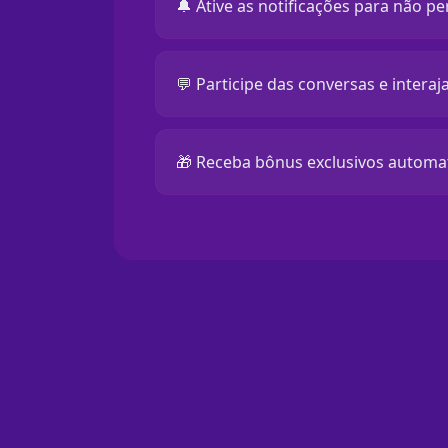
🔔 Ative as notificações para não p
💬 Participe das conversas e interaj
🎁 Receba bônus exclusivos autom