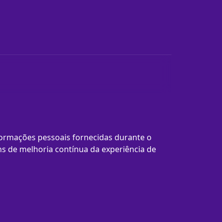
formações pessoais fornecidas durante o
ns de melhoria contínua da experiência de