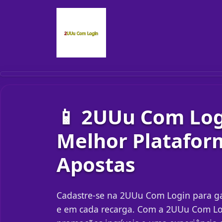
📱 2UUu Com Log
Melhor Platafor
Apostas
Cadastre-se na 2UUu Com Login para g
e em cada recarga. Com a 2UUu Com Log