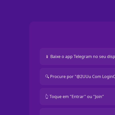
📱 Baixe o app Telegram no seu disp
🔍 Procure por "@2UUu Com LoginOf
👆 Toque em "Entrar" ou "Join"