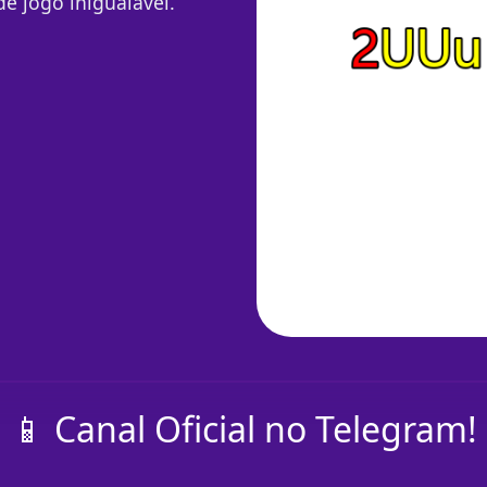
e jogo inigualável.
📱 Canal Oficial no Telegram!