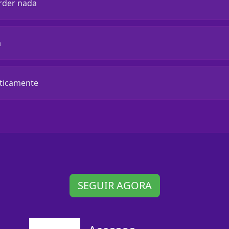
erder nada
a
aticamente
SEGUIR AGORA