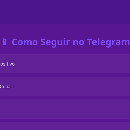
📱 Como Seguir no Telegram
ositivo
icial"