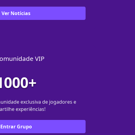
Ver Notícias
Comunidade VIP
1000+
unidade exclusiva de jogadores e
rtilhe experiências!
Entrar Grupo