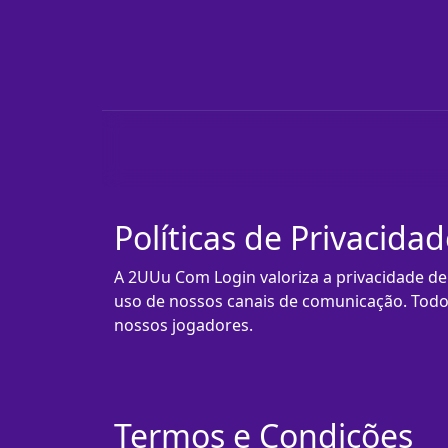
Políticas de Privacida
A 2UUu Com Login valoriza a privacidade d
uso de nossos canais de comunicação. Todos
nossos jogadores.
Termos e Condições