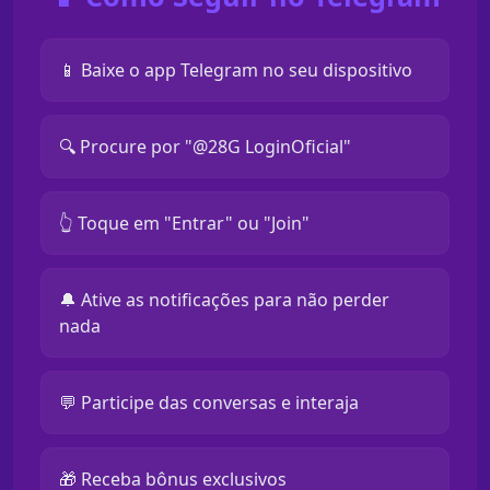
📱 Baixe o app Telegram no seu dispositivo
🔍 Procure por "@28G LoginOficial"
👆 Toque em "Entrar" ou "Join"
🔔 Ative as notificações para não perder
nada
💬 Participe das conversas e interaja
🎁 Receba bônus exclusivos